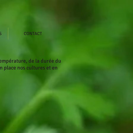
S
CONTACT
 température, de la durée du
n place nos cultures et en