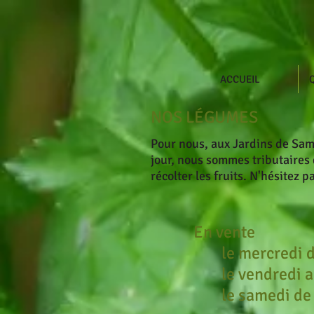
ACCUEIL
NOS LÉGUMES
Pour nous, aux Jardins de Samb
jou
r, nous s
ommes tributaires d
récolter les fruits. N'hésitez 
En vente
le mercredi 
le vendredi 
le samedi de