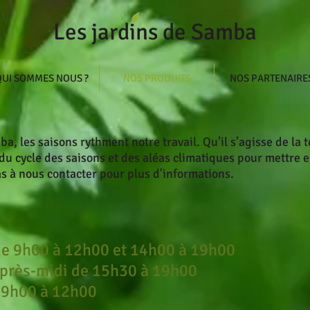
Les jardins de Samba
QUI SOMMES NOUS ?
NOS PRODUITS
NOS PARTENAIRE
a, les saisons rythment notre travail. Qu’il s’agisse de la
u cycle des saisons et des aléas climatiques pour mettre e
pas à nous contacter pour plus d'informations.
de 9h00 à 12h00 et 14h00 à 19h00
après-midi de 15h30 à 19h00
 9h00 à 12h00